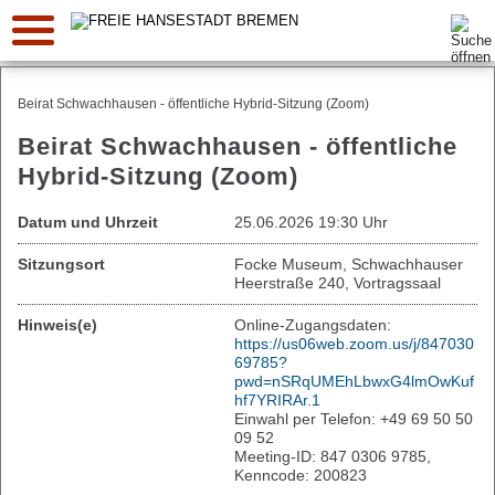
Suche:
Beirat Schwachhausen - öffentliche Hybrid-Sitzung (Zoom)
Beirat Schwachhausen - öffentliche
Hybrid-Sitzung (Zoom)
Datum und Uhrzeit
25.06.2026 19:30 Uhr
Sitzungsort
Focke Museum, Schwachhauser
Heerstraße 240, Vortragssaal
Hinweis(e)
Online-Zugangsdaten:
https://us06web.zoom.us/j/847030
69785?
pwd=nSRqUMEhLbwxG4lmOwKuf
hf7YRIRAr.1
Einwahl per Telefon: +49 69 50 50
09 52
Meeting-ID: 847 0306 9785,
Kenncode: 200823