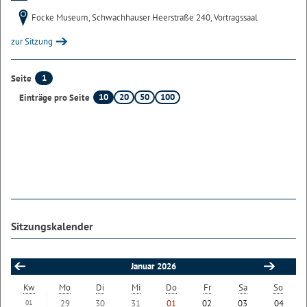
Focke Museum, Schwachhauser Heerstraße 240, Vortragssaal
zur Sitzung
1
Seite
10
20
50
100
Einträge pro Seite
Sitzungskalender
Januar 2026
Kw
Mo
Di
Mi
Do
Fr
Sa
So
29
30
31
01
02
03
04
01